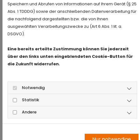
Speichern und Abrufen von Informationen auf Ihrem Gerät (§ 25
In einer persönlichen Sicherheitsberatung
Abs. 1 TDDDG) sowie der anschließenden Datenverarbeitung für
erhalten Sie wertvolle Einbruchschutz-Tipps.
die nachfolgend dargestellten bzw. die von Ihnen
Zudem zeigen wir Ihnen Maßnahmen auf, mit
ausgewählten Verarbeitungszwecke zu (Art 6 Abs. 1 lit. a.
denen Sie Ihr Haus absichern können. Ein
DSGVO).
zentraler Aspekt unserer
Einbruchschutz-
Beratung
ist die sichere Gestaltung von
Eine bereits erteilte Zustimmung können Sie jederzeit
Fenstern und Türen. Die Fachleute erklären
über den links unten eingeblendeten Cookie-Button für
Ihnen, wie widerstandsfähige Schlösser,
die Zukunft widerrufen.
verstärkte Rahmen und innovativen
Schließsysteme helfen, Ihr Eigentum zu schützen.
Im Vordergrund steht dabei die Überzeugung,
Notwendig
dass eine angemessene Sicherheitsstrategie das
Einbruchsrisiko erheblich minimiert.
Statistik
Andere
Nur notwendige