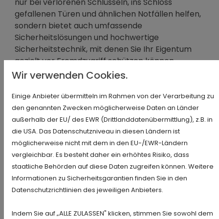
nur bei verlorenen Schlüsseln, ins Schloss
gefallenen Türen und ähnlichen Notfällen helfen,
sondern bietet auch umfassende
Sicherheitslösungen und hochwertige
Sicherheitstechnik, mit denen Sie Ihr Eigentum
gezielt vor Fremdzugriff schützen können.
Wir verwenden Cookies.
Wir wissen, dass Sicherheit mehr bedeutet als
physische Barrieren. Zuverlässigkeit, ein
Einige Anbieter übermitteln im Rahmen von der Verarbeitung zu
vertrauensvoller Umgang und eine persönliche
den genannten Zwecken möglicherweise Daten an Länder
Beratung haben für uns deshalb einen ebenso
außerhalb der EU/ des EWR (Drittlanddatenübermittlung), z.B. in
hohen Stellenwert wie ein kundenorientierter
die USA. Das Datenschutzniveau in diesen Ländern ist
Service und höchste Produktqualität. Dank
möglicherweise nicht mit dem in den EU-/EWR-Ländern
unserer langjährigen Erfahrung ist unser auf
vergleichbar. Es besteht daher ein erhöhtes Risiko, dass
Sicherheitstechnik spezialisiertes Unternehmen
staatliche Behörden auf diese Daten zugreifen können. Weitere
in der Lage, für jeden Bedarf eine
Informationen zu Sicherheitsgarantien finden Sie in den
maßgeschneiderte Lösung
zu entwickeln, die
Datenschutzrichtlinien des jeweiligen Anbieters.
den jeweiligen Anforderungen in vollem Umfang
gerecht wird.
Indem Sie auf „ALLE ZULASSEN" klicken, stimmen Sie sowohl dem