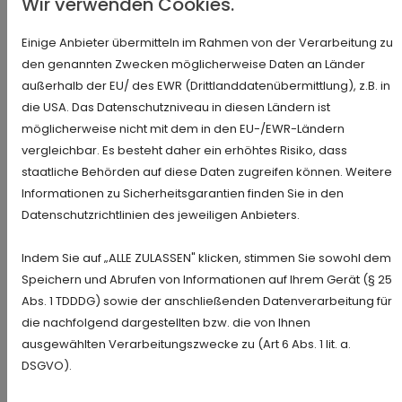
Wir verwenden Cookies.
TRANSPARENTE PREISE & KEINE
VERSTECKTEN KOSTEN
Einige Anbieter übermitteln im Rahmen von der Verarbeitung zu
den genannten Zwecken möglicherweise Daten an Länder
Ein häufiger Kritikpunkt an Schlüsseldiensten ist
außerhalb der EU/ des EWR (Drittlanddatenübermittlung), z.B. in
die USA. Das Datenschutzniveau in diesen Ländern ist
die Intransparenz bei der Preisgestaltung. Wir bei
möglicherweise nicht mit dem in den EU-/EWR-Ländern
Moritz gehen bewusst einen anderen Weg:
vergleichbar. Es besteht daher ein erhöhtes Risiko, dass
Ehrlichkeit, Transparenz und Fairness sind
staatliche Behörden auf diese Daten zugreifen können. Weitere
unser Versprechen.
Informationen zu Sicherheitsgarantien finden Sie in den
Schon am Telefon erhalten Sie eine
Datenschutzrichtlinien des jeweiligen Anbieters.
verbindliche Preiszusage.
Indem Sie auf „ALLE ZULASSEN" klicken, stimmen Sie sowohl dem
Speichern und Abrufen von Informationen auf Ihrem Gerät (§ 25
Dabei berücksichtigen wir:
Abs. 1 TDDDG) sowie der anschließenden Datenverarbeitung für
die nachfolgend dargestellten bzw. die von Ihnen
Art der Öffnung (Haus, Auto, Keller)
ausgewählten Verarbeitungszwecke zu (Art 6 Abs. 1 lit. a.
Uhrzeit (Werktags, Wochenende, Feiertage)
DSGVO).
ggf. Anfahrtskosten bei weiter entfernten