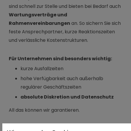
sind schnell zur Stelle und bieten bei Bedarf auch
Wartungsverträge und
Rahmenvereinbarungen
an. So sichern Sie sich
feste Ansprechpartner, kurze Reaktionszeiten
und verlässliche Kostenstrukturen.
Für Unternehmen sind besonders wichtig:
kurze Ausfallzeiten
hohe Verfügbarkeit auch außerhalb
regulärer Geschäftszeiten
absolute Diskretion und Datenschutz
All das können wir garantieren.