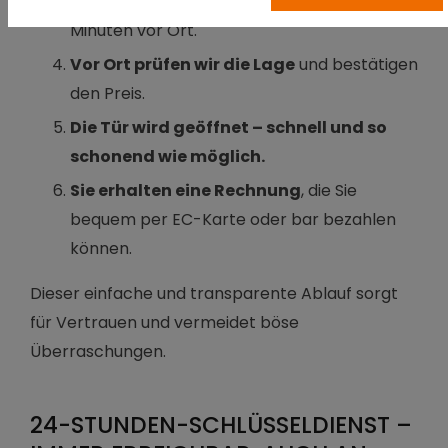
Dornbusch meist innerhalb von 20–30
Minuten vor Ort.
Vor Ort prüfen wir die Lage
und bestätigen
den Preis.
Die Tür wird geöffnet – schnell und so
schonend wie möglich.
Sie erhalten eine Rechnung
, die Sie
bequem per EC-Karte oder bar bezahlen
können.
Dieser einfache und transparente Ablauf sorgt
für Vertrauen und vermeidet böse
Überraschungen.
24-STUNDEN-SCHLÜSSELDIENST –