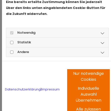
Eine bereits erteilte Zustimmung können Sie jederzeit
Stadtteilen
über den links unten eingeblendeten Cookie-Button für
die Zukunft widerrufen.
Für
Dornbusch und unmittelbare Umgebung
berechnen wir keine zusätzlichen
Anfahrtskosten
– ein echter Vorteil für unsere
Notwendig
lokalen Kunden.
Statistik
Andere
DER ABLAUF EINER TÜRÖFFNUNG –
SO FUNKTIONIERT’S
Sie rufen an:
Unsere Notrufnummer ist rund
Nur notwendige
Cookies
um die Uhr erreichbar.
Individuelle
Wir geben sofort Auskunft zu
Datenschutzerklärung
|
Impressum
Auswahl
Verfügbarkeit & Preis.
übernehmen
Ein Monteur macht sich auf den Weg
– in
Alle zulassen