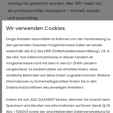
hinweg nie gewartet wurden. Hier hilft meist nur
ein professioneller Austausch – schnell, sauber
und zuverlässig.
Wir verwenden Cookies.
IHR SCHLÜSSELSERVICE IN DER
Einige Anbieter übermitteln im Rahmen von der Verarbeitung zu
NÄHE – HILFE FÜR PRIVATE UND
den genannten Zwecken möglicherweise Daten an Länder
GEWERBLICHE KUNDEN
außerhalb der EU/ des EWR (Drittlanddatenübermittlung), z.B. in
die USA. Das Datenschutzniveau in diesen Ländern ist
Frankfurt Niederrad ist nicht nur ein Wohngebiet,
möglicherweise nicht mit dem in den EU-/EWR-Ländern
sondern auch ein wichtiger Gewerbestandort.
vergleichbar. Es besteht daher ein erhöhtes Risiko, dass
Zahlreiche Unternehmen haben hier ihren Sitz –
staatliche Behörden auf diese Daten zugreifen können. Weitere
Informationen zu Sicherheitsgarantien finden Sie in den
von Start-ups über Kanzleien bis hin zu
Datenschutzrichtlinien des jeweiligen Anbieters.
Logistikunternehmen. Auch Apotheken,
Arztpraxen und Einzelhändler zählen zu unseren
Indem Sie auf „ALLE ZULASSEN" klicken, stimmen Sie sowohl dem
Kunden.
Speichern und Abrufen von Informationen auf Ihrem Gerät (§ 25
Abs. 1 TDDDG) sowie der anschließenden Datenverarbeitung für
Ob verlorener Arbeitsschlüssel, defektes