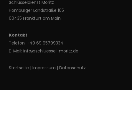
Schlüsseldienst Moritz
Homburger Landstraße 165
60435 Frankfurt am Main
Kontakt
Telefon:
+49 69 95799334
E-Mail:
info@schluessel-moritz.de
Startseite
|
Impressum
|
Datenschutz