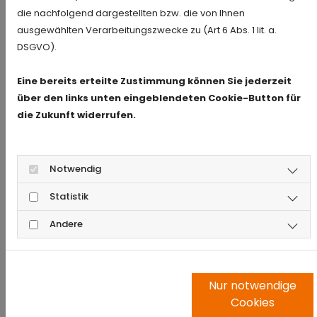
die nachfolgend dargestellten bzw. die von Ihnen
Türschloss im Büro oder die Einrichtung einer
ausgewählten Verarbeitungszwecke zu (Art 6 Abs. 1 lit. a.
neuen Schließanlage für Ihre Geschäftsräume –
DSGVO).
unser Schlüsseldienst für Frankfurt Niederrad ist
Ihr Ansprechpartner für alle Fälle. Natürlich gilt
Eine bereits erteilte Zustimmung können Sie jederzeit
über den links unten eingeblendeten Cookie-Button für
unser Service auch für Privatpersonen, die
die Zukunft widerrufen.
Unterstützung beim Thema Türöffnung,
Einbruchschutz oder Schlüsselverlust benötigen.
Dabei stehen Diskretion, Sorgfalt und fachliche
Notwendig
Kompetenz für uns immer an erster Stelle.
Statistik
Andere
TÜRSCHLOSS ÖFFNET NICHT – WIR
LÖSEN DAS PROBLEM
Nur notwendige
Wenn sich ein Türschloss plötzlich nicht mehr
Cookies
drehen lässt, ist guter Rat gefragt. Ursache