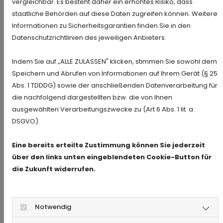
Probleme auftreten.
vergleichbar. Es besteht daher ein erhöhtes Risiko, dass
staatliche Behörden auf diese Daten zugreifen können. Weitere
Informationen zu Sicherheitsgarantien finden Sie in den
Datenschutzrichtlinien des jeweiligen Anbieters.
Indem Sie auf „ALLE ZULASSEN" klicken, stimmen Sie sowohl dem
Speichern und Abrufen von Informationen auf Ihrem Gerät (§ 25
3. KUNDENMEINUNGEN UND
Abs. 1 TDDDG) sowie der anschließenden Datenverarbeitung für
BEWERTUNGEN ALS
die nachfolgend dargestellten bzw. die von Ihnen
ENTSCHEIDUNGSHILFE NUTZEN
ausgewählten Verarbeitungszwecke zu (Art 6 Abs. 1 lit. a.
DSGVO).
Im Idealfall suchen Sie bereits nach einem
seriösen Schlüsselservice,
bevor der Ernstfall
Eine bereits erteilte Zustimmung können Sie jederzeit
eintritt
. Auf diese Weise haben Sie ausreichend
über den links unten eingeblendeten Cookie-Button für
Zeit, sich eingehend über verschiedene Anbieter
die Zukunft widerrufen.
zu informieren. Hierbei kann es sich lohnen, die
Meinungen anderer Kunden zurate zu ziehen.
Lassen Sie sich aber nicht von Fake-
Notwendig
Bewertungen blenden und vertrauen Sie auf