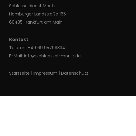
Schlüsseldienst Moritz
Homburger Landstraße 165
60435 Frankfurt am Main
Kontakt
Telefon:
+49 69 95799334
E-Mail:
info@schluessel-moritz.de
Startseite
|
Impressum
|
Datenschutz